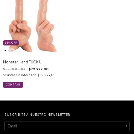
33
%
OFF
Monster Hand FUCK U!
$119.000,00
$79.999,00
6
cuotas sin interés de
$13.333,17
SUSCRIBITE A NUESTRO NEWSLETTER