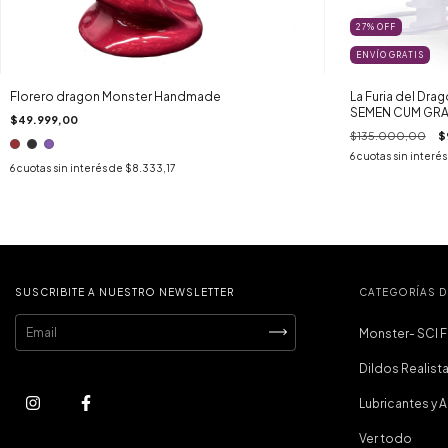
27
%
OFF
ENVÍO GRATIS
Florero dragon Monster Handmade
La Furia del Dra
SEMEN CUM GRAT
$49.999,00
$135.000,00
$
6
cuotas sin interé
6
cuotas sin interés de
$8.333,17
SUSCRIBITE A NUESTRO NEWSLETTER
CATEGORÍAS 
Monster- SCI F
Dildos Realist
Lubricantes y 
Ver todo