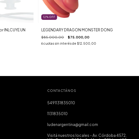
12
%
OFF
dor INLCUYE UN
LEGENDARY DRAGON MONSTER DONG
$85.000,00
$75.000,00
6
cuotas sin interés de
$12.500,00
CONTACTÁNOS
5491131835010
1131835010
ludenargentina@gmail.com
Visitá nuestros locales - Av. Córdoba 4572,