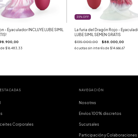
35
%
OFF
gon - Eyaculador INCLUYE LUBE SIMIL
La furia del Dragón Rojo - Eyacula
IS!
LUBE SIMIL SEMEN GRATIS
98.900,00
$135.000,00
$88.000,00
s de
$16.483,33
6
cuotas sin interés de
$14.666,67
DESTACADAS
NAVEGACIÓN
I
Nosotrxs
as
Envíos 100% discretos
Aceites Corporales
Sucursales
Participación y Colaboraciones