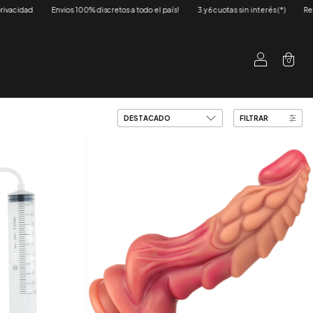
vios 100% discretos a todo el país!
3 y 6 cuotas sin interés (*)
Respetamos tu priv
0
FILTRAR