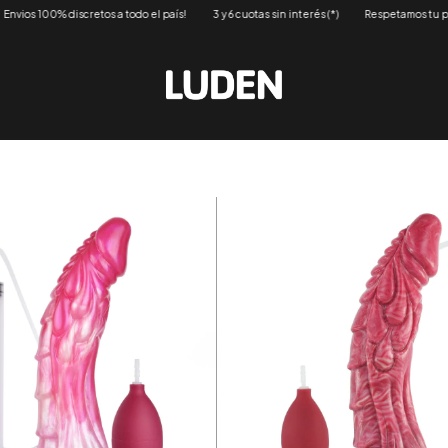
retos a todo el país!
3 y 6 cuotas sin interés (*)
Respetamos tu privacidad
En