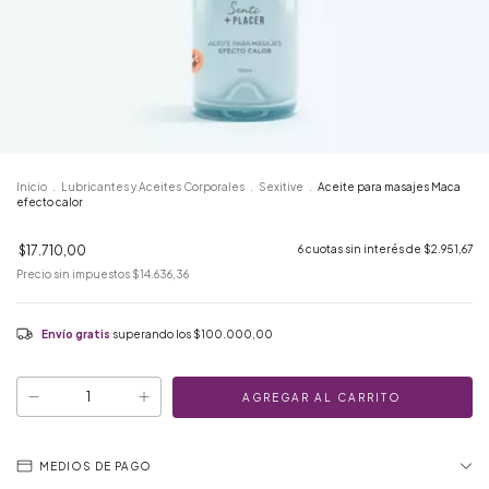
Inicio
.
Lubricantes y Aceites Corporales
.
Sexitive
.
Aceite para masajes Maca
efecto calor
$17.710,00
6
cuotas sin interés de
$2.951,67
Precio sin impuestos
$14.636,36
Envío gratis
superando los
$100.000,00
MEDIOS DE PAGO