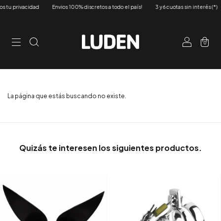
tu privacidad
Envios 100% discretos a todo el país!
3 y 6 cuotas sin interés (*)
0
La página que estás buscando no existe.
Quizás te interesen los siguientes productos.