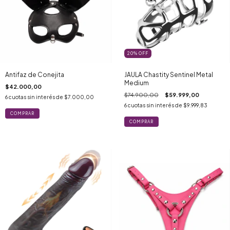
20
%
OFF
Antifaz de Conejita
JAULA Chastity Sentinel Metal
Medium
$42.000,00
$74.900,00
$59.999,00
6
cuotas sin interés de
$7.000,00
6
cuotas sin interés de
$9.999,83