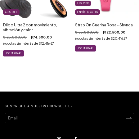
21
%
OFF
40
%
OFF
ENVÍO GRATIS
Dildo Ultra 2 con movimiento,
Strap On Cuerina Rosa - Shvnga
vibración y calor
$155.000,00
$122.500,00
$125.000,00
$74.500,00
6
cuotas sin interés de
$20.416,67
6
cuotas sin interés de
$12.416,67
SUSCRIBITE A NUESTRO NEWSLETTER