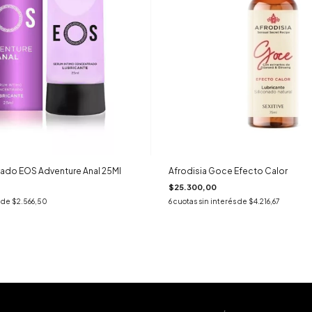
ado EOS Adventure Anal 25Ml
Afrodisia Goce Efecto Calor
$25.300,00
s de
$2.566,50
6
cuotas sin interés de
$4.216,67