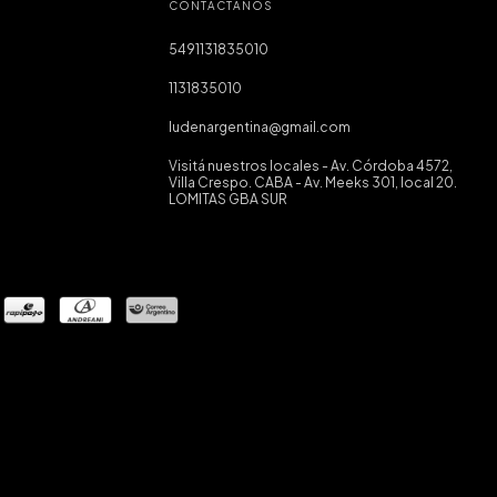
CONTACTÁNOS
5491131835010
1131835010
ludenargentina@gmail.com
Visitá nuestros locales - Av. Córdoba 4572,
Villa Crespo. CABA - Av. Meeks 301, local 20.
LOMITAS GBA SUR