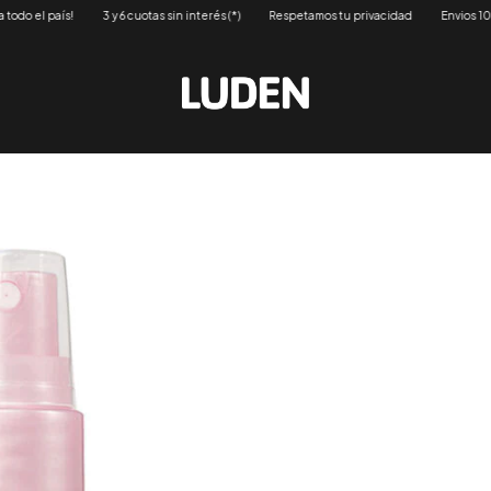
cuotas sin interés (*)
Respetamos tu privacidad
Envios 100% discretos a todo el p