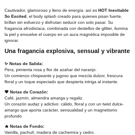
Cautivador, glamoroso y lleno de energía: así es
HOT Inevitable
So Excited
, el body splash creado para quienes pisan fuerte,
brillan sin esfuerzo y disfrutan seducir con solo pasar. Su
fragancia afrodisíaca, combinada con destellos de glitter, ilumina
la piel y envuelve el cuerpo en un aura magnética imposible de
ignorar.
Una fragancia explosiva, sensual y vibrante
✨ Notas de Salida:
Pera, pimienta rosa y flor de azahar del naranjo.
Un comienzo chispeante y jugoso que mezcla dulzor, frescura
floral y un toque especiado que despierta intriga al instante.
💗 Notas de Corazón:
Café, jazmín, almendra amarga y regaliz.
Un corazón audaz y adictivo: cálido, floral y con un twist dulce-
amargo que aporta carácter, sensualidad y un magnetismo
profundo.
🔥 Notas de Fondo:
Vainilla, pachulí, madera de cachemira y cedro.