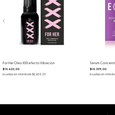
For Her Oleo XXX efecto Vibracion
Serum Concentr
$15.620,00
$15.399,00
6
cuotas sin interés de
$2.603,33
6
cuotas sin interé