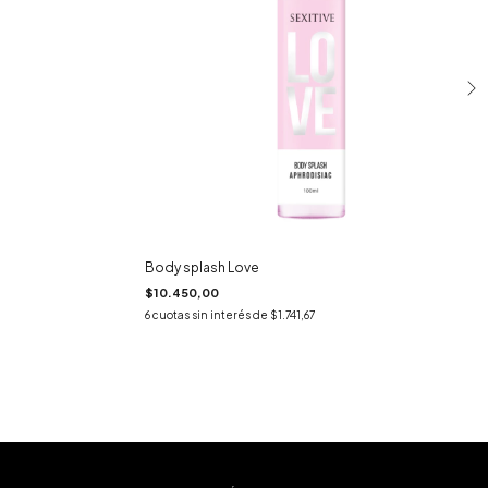
Body splash Love
$10.450,00
6
cuotas sin interés de
$1.741,67