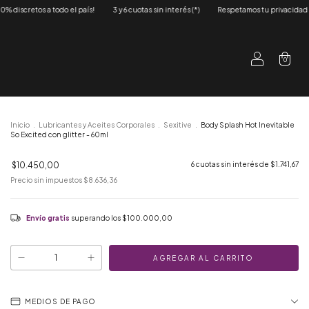
aís!
3 y 6 cuotas sin interés (*)
Respetamos tu privacidad
Envios 100% discret
0
Inicio
.
Lubricantes y Aceites Corporales
.
Sexitive
.
Body Splash Hot Inevitable
So Excited con glitter - 60ml
$10.450,00
6
cuotas sin interés de
$1.741,67
Precio sin impuestos
$8.636,36
Envío gratis
superando los
$100.000,00
MEDIOS DE PAGO