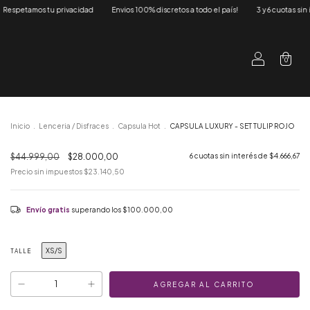
% discretos a todo el país!
3 y 6 cuotas sin interés (*)
Respetamos tu privacidad
0
Inicio
.
Lenceria / Disfraces
.
Capsula Hot
.
CAPSULA LUXURY - SET TULIP ROJO
$44.999,00
$28.000,00
6
cuotas sin interés de
$4.666,67
Precio sin impuestos
$23.140,50
Envío gratis
superando los
$100.000,00
XS/S
TALLE