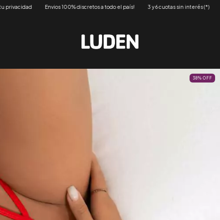
todo el país!
3 y 6 cuotas sin interés (*)
Respetamos tu privacidad
Envios 100
38
%
OFF