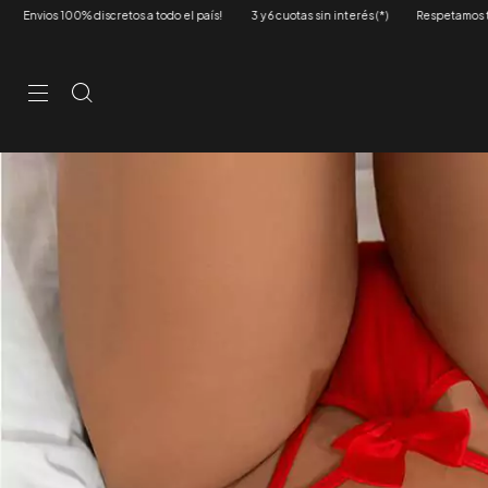
3 y 6 cuotas sin interés (*)
Respetamos tu privacidad
Envios 100% discretos a 