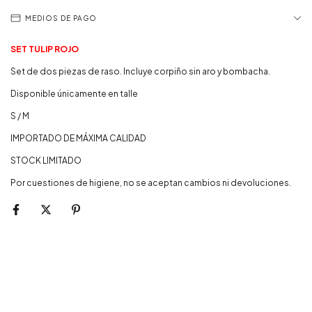
MEDIOS DE PAGO
SET TULIP ROJO
Set de dos piezas de raso. Incluye corpiño sin aro y bombacha.
Disponible únicamente en talle
S / M
IMPORTADO DE MÁXIMA CALIDAD
STOCK LIMITADO
Por cuestiones de higiene, no se aceptan cambios ni devoluciones.