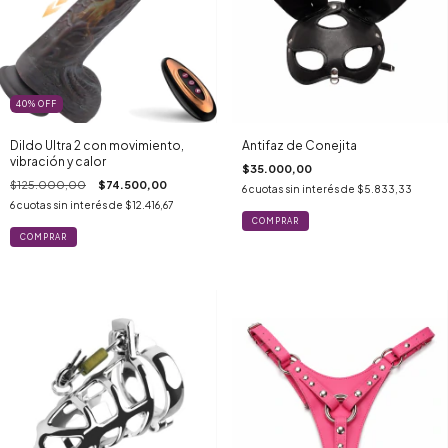
40
%
OFF
Dildo Ultra 2 con movimiento,
Antifaz de Conejita
vibración y calor
$35.000,00
$125.000,00
$74.500,00
6
cuotas sin interés de
$5.833,33
6
cuotas sin interés de
$12.416,67