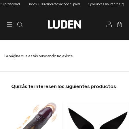
 privacidad
Envios 100% discretos a todo el país!
3 y 6 cuotas sin interés (*)
0
La página que estás buscando no existe.
Quizás te interesen los siguientes productos.