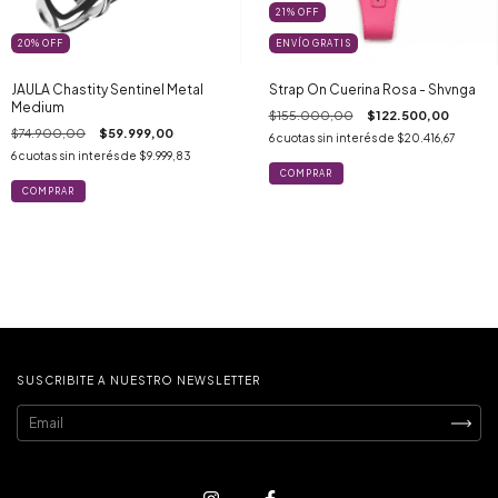
21
%
OFF
20
%
OFF
ENVÍO GRATIS
JAULA Chastity Sentinel Metal
Strap On Cuerina Rosa - Shvnga
Medium
$155.000,00
$122.500,00
$74.900,00
$59.999,00
6
cuotas sin interés de
$20.416,67
6
cuotas sin interés de
$9.999,83
SUSCRIBITE A NUESTRO NEWSLETTER