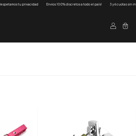
amos tu privacidad
Envios 100% discretos a todo el país!
3 y 6 cuotas sin interés 
0