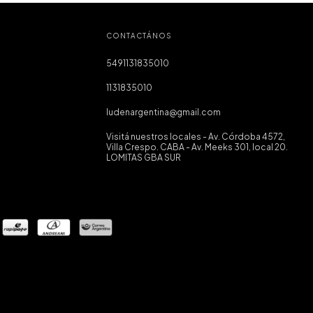
CONTACTÁNOS
5491131835010
1131835010
ludenargentina@gmail.com
Visitá nuestros locales - Av. Córdoba 4572,
Villa Crespo. CABA - Av. Meeks 301, local 20.
LOMITAS GBA SUR