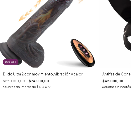
40
%
OFF
Dildo Ultra 2 con movimiento, vibración y calor
Antifaz de Conej
$125.000,00
$74.500,00
$42.000,00
6
cuotas sin interés de
$12.416,67
6
cuotas sin interé