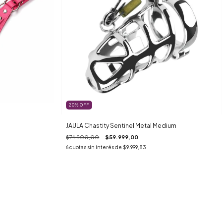
20
%
OFF
JAULA Chastity Sentinel Metal Medium
$74.900,00
$59.999,00
6
cuotas sin interés de
$9.999,83