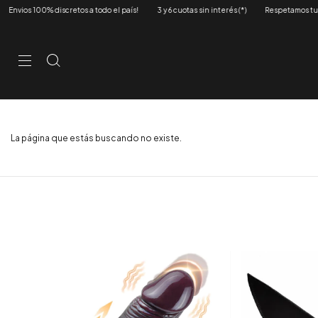
ios 100% discretos a todo el país!
3 y 6 cuotas sin interés (*)
Respetamos tu priva
La página que estás buscando no existe.