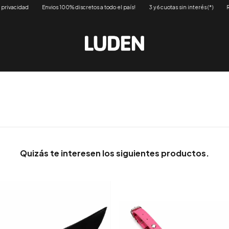
cidad
Envios 100% discretos a todo el país!
3 y 6 cuotas sin interés (*)
Respet
Quizás te interesen los siguientes productos.