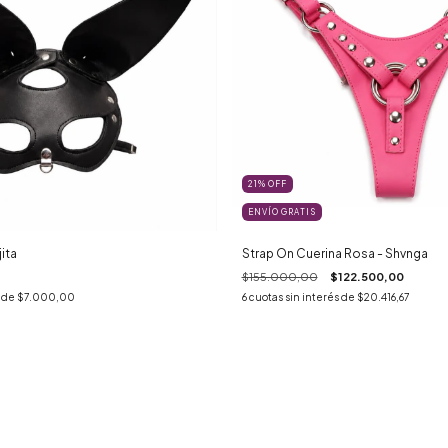
21
%
OFF
ENVÍO GRATIS
ita
Strap On Cuerina Rosa - Shvnga
$155.000,00
$122.500,00
s de
$7.000,00
6
cuotas sin interés de
$20.416,67