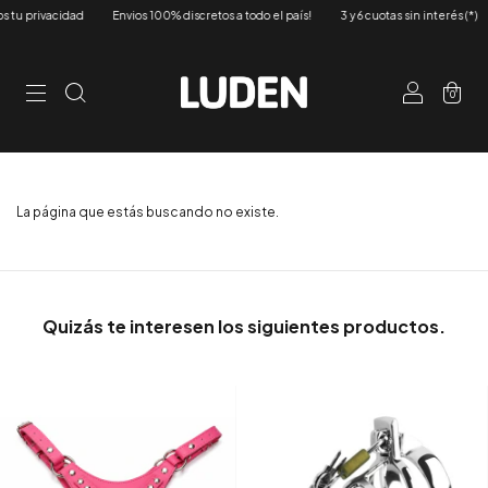
tu privacidad
Envios 100% discretos a todo el país!
3 y 6 cuotas sin interés (*)
0
La página que estás buscando no existe.
Quizás te interesen los siguientes productos.