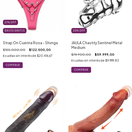
21
%
OFF
ENVÍO GRATIS
20
%
OFF
Strap On Cuerina Rosa - Shvnga
JAULA Chastity Sentinel Metal
Medium
$155.000,00
$122.500,00
$74.900,00
$59.999,00
6
cuotas sin interés de
$20.416,67
6
cuotas sin interés de
$9.999,83