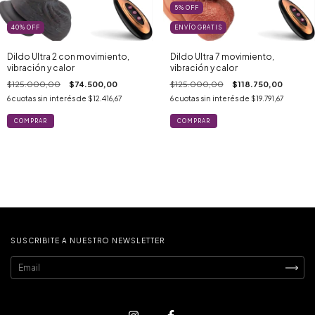
5
%
OFF
40
%
OFF
ENVÍO GRATIS
Dildo Ultra 2 con movimiento,
Dildo Ultra 7 movimiento,
vibración y calor
vibración y calor
$125.000,00
$74.500,00
$125.000,00
$118.750,00
6
cuotas sin interés de
$12.416,67
6
cuotas sin interés de
$19.791,67
SUSCRIBITE A NUESTRO NEWSLETTER