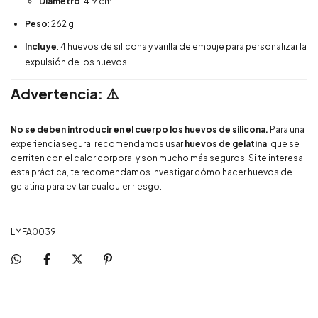
Diámetro
: 4.9 cm
Peso
: 262 g
Incluye
: 4 huevos de silicona y varilla de empuje para personalizar la
expulsión de los huevos.
Advertencia: ⚠️
No se deben introducir en el cuerpo los huevos de silicona.
Para una
experiencia segura, recomendamos usar
huevos de gelatina
, que se
derriten con el calor corporal y son mucho más seguros. Si te interesa
esta práctica, te recomendamos investigar cómo hacer huevos de
gelatina para evitar cualquier riesgo.
LMFA0039