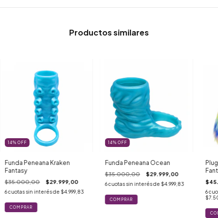
Productos similares
14
%
OFF
14
%
OFF
Funda Peneana Kraken
Funda Peneana Ocean
Plug
Fantasy
Fant
$35.000,00
$29.999,00
$35.000,00
$29.999,00
$45
6
cuotas sin interés de
$4.999,83
6
cuotas sin interés de
$4.999,83
6
cuo
$7.5