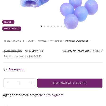
21
%
OFF
ENVÍO GRATIS
Inicio
.
MONSTER - SCI FI
.
Hokusai - Tentaculos
.
Hokusai Ovipositor -
$130.000,00
$102.499,00
6
cuotas sin interés de
$17.083,17
Precio sin impuestos
$84.709,92
Envío gratis
¡Agregá este producto y
tenés envío gratis!