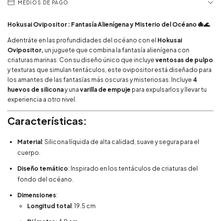
MEDIOS DE PAGO
Hokusai Ovipositor
: Fantasía Alienígena y Misterio del Océano 🐙🌊
Adentráte en las profundidades del océano con el
Hokusai
Ovipositor,
un juguete que combina la fantasía alienígena con
criaturas marinas. Con su diseño único que incluye
ventosas de pulpo
y texturas que simulan tentáculos, este ovipositor está diseñado para
los amantes de las fantasías más oscuras y misteriosas. Incluye
4
huevos de silicona
y una
varilla de empuje
para expulsarlos y llevar tu
experiencia a otro nivel.
Características:
Material
: Silicona líquida de alta calidad, suave y segura para el
cuerpo.
Diseño temático
: Inspirado en los tentáculos de criaturas del
fondo del océano.
Dimensiones
:
Longitud total
: 19.5 cm