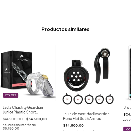
Productos similares
22
%
OFF
Jaula Chastity Guardian
Uret
Junior Plastic Short
Jaula de castidad Invertida
$24
Transparent
Pene Flat Set 5 Anillos
$44.500,00
$34.500,00
6
cuo
6
cuotas sin interés de
$94.500,00
$5.750,00