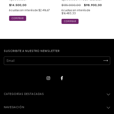
SIMIL SEMEN CUM GRATIS!
$14.500,00
$135.000,00
$98.900,00
6
cuotas sin interés de
$2.416,67
6
cuotas sin interés de
$16.483,33
SUSCRIBITE A NUESTRO NEWSLETTER
CATEGORÍAS DESTACADAS
NAVEGACIÓN