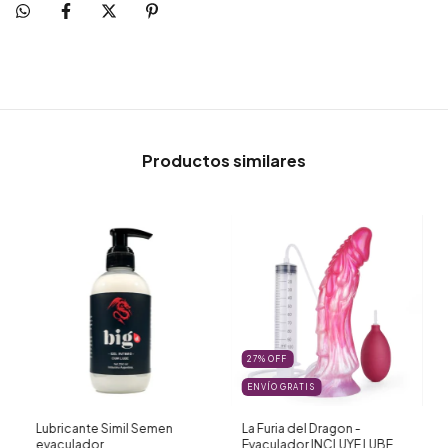
Productos similares
27
%
OFF
ENVÍO GRATIS
Lubricante Simil Semen
La Furia del Dragon -
eyaculador
Eyaculador INCLUYE LUBE