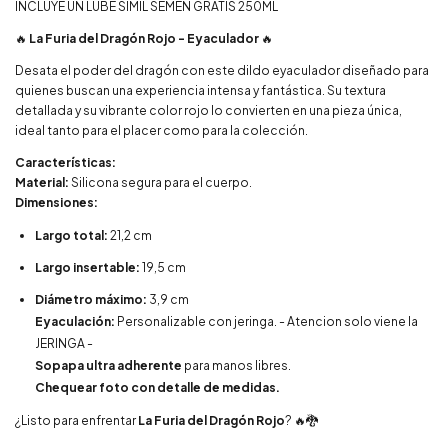
INCLUYE UN LUBE SIMIL SEMEN GRATIS 250ML
🔥
La Furia del Dragón Rojo - Eyaculador
🔥
Desata el poder del dragón con este dildo eyaculador diseñado para
quienes buscan una experiencia intensa y fantástica. Su textura
detallada y su vibrante color rojo lo convierten en una pieza única,
ideal tanto para el placer como para la colección.
Características:
Material:
Silicona segura para el cuerpo.
Dimensiones:
Largo total:
21,2 cm
Largo insertable:
19,5 cm
Diámetro máximo:
3,9 cm
Eyaculación:
Personalizable con jeringa. - Atencion solo viene la
JERINGA -
Sopapa ultra adherente
para manos libres.
Chequear foto con detalle de medidas.
¿Listo para enfrentar
La Furia del Dragón Rojo
? 🔥🐉