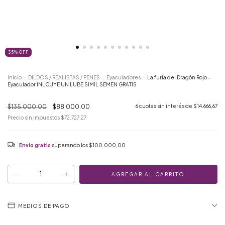
35
%
OFF
Inicio
.
DILDOS / REALISTAS / PENES
.
Eyaculadores
.
La furia del Dragón Rojo -
Eyaculador INLCUYE UN LUBE SIMIL SEMEN GRATIS
$135.000,00
$88.000,00
6
cuotas sin interés de
$14.666,67
Precio sin impuestos
$72.727,27
Envío gratis
superando los
$100.000,00
MEDIOS DE PAGO