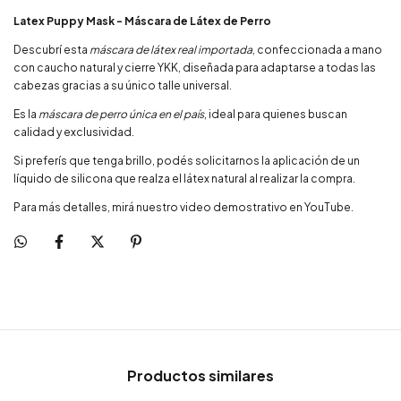
Latex Puppy Mask - Máscara de Látex de Perro
Descubrí esta
máscara de látex real importada
, confeccionada a mano
con caucho natural y cierre YKK, diseñada para adaptarse a todas las
cabezas gracias a su único talle universal.
Es la
máscara de perro única en el país
, ideal para quienes buscan
calidad y exclusividad.
Si preferís que tenga brillo, podés solicitarnos la aplicación de un
líquido de silicona que realza el látex natural al realizar la compra.
Para más detalles, mirá nuestro video demostrativo en YouTube.
Productos similares