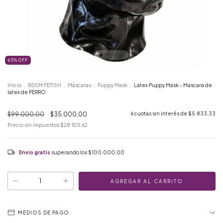
65
%
OFF
Inicio
.
BDSM FETISH
.
Máscaras
.
Puppy Mask
.
Latex Puppy Mask - Mascara de
latex de PERRO
$99.000,00
$35.000,00
6
cuotas sin interés de
$5.833,33
Precio sin impuestos
$28.925,62
Envío gratis
superando los
$100.000,00
MEDIOS DE PAGO