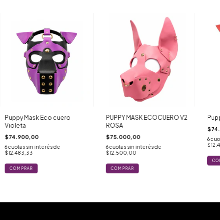
Puppy Mask Eco cuero
PUPPY MASK ECOCUERO V2
Pupp
Violeta
ROSA
$74
$74.900,00
$75.000,00
6
cuo
$12.
6
cuotas sin interés de
6
cuotas sin interés de
$12.483,33
$12.500,00