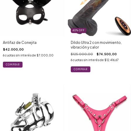
40
%
OFF
Antifaz de Conejita
Dildo Ultra 2 con movimiento,
vibración y calor
$42.000,00
$125.000,00
$74.500,00
6
cuotas sin interés de
$7.000,00
6
cuotas sin interés de
$12.416,67