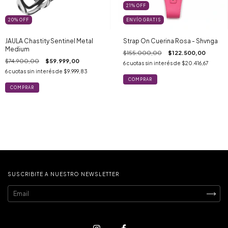
21
%
OFF
20
%
OFF
ENVÍO GRATIS
JAULA Chastity Sentinel Metal
Strap On Cuerina Rosa - Shvnga
Medium
$155.000,00
$122.500,00
$74.900,00
$59.999,00
6
cuotas sin interés de
$20.416,67
6
cuotas sin interés de
$9.999,83
SUSCRIBITE A NUESTRO NEWSLETTER