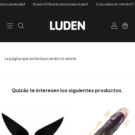
 tu privacidad
Envios 100% discretos a todo el país!
3 y 6 cuotas sin interés (*)
0
La página que estás buscando no existe.
Quizás te interesen los siguientes productos.