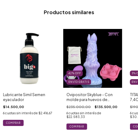
Productos similares
42
%
OFF
3
%
ENVÍO GRATIS
ENV
Lubricante Simil Semen
Ovipositor Skyblue - Con
TIT
eyaculador
molde para huevos de
7,4
gelatina
$14.500,00
$235.000,00
$135.500,00
$19
6
cuotas sin interés de
$2.416,67
6
cuotas sin interés de
6
cuo
$22.583,33
$30.