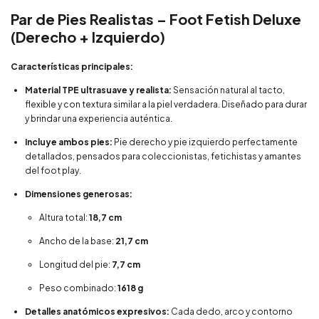
Par de Pies Realistas – Foot Fetish Deluxe
(Derecho + Izquierdo)
Características principales:
Material TPE ultrasuave y realista:
Sensación natural al tacto,
flexible y con textura similar a la piel verdadera. Diseñado para durar
y brindar una experiencia auténtica.
Incluye ambos pies:
Pie derecho y pie izquierdo perfectamente
detallados, pensados para coleccionistas, fetichistas y amantes
del foot play.
Dimensiones generosas:
Altura total:
18,7 cm
Ancho de la base:
21,7 cm
Longitud del pie:
7,7 cm
Peso combinado:
1618 g
Detalles anatómicos expresivos:
Cada dedo, arco y contorno