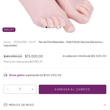
50
%
OFF
Inicio
.
MONSTER - SCI FI
.
Par de Pies Realistas – Foot Fetish Deluxe (Derecho +
Izquierdo)
$149.999,00
$75.000,00
6
cuotas sin interés de
$12.500,00
Precio sin impuestos
$61.983,47
Envío gratis
superando los
$100.000,00
MEDIOS DE PAGO