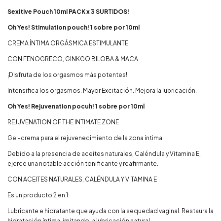
Sexitive Pouch 10ml PACK x 3 SURTIDOS!
Oh Yes! Stimulation pouch! 1 sobre por 10ml
CREMA ÍNTIMA ORGÁSMICA ESTIMULANTE
CON FENOGRECO, GINKGO BILOBA & MACA
¡Disfruta de los orgasmos más potentes!
Intensifica los orgasmos. Mayor Excitación. Mejora la lubricación.
Oh Yes! Rejuvenation pocuh! 1 sobre por 10ml
REJUVENATION OF THE INTIMATE ZONE
Gel-crema para el rejuvenecimiento de la zona íntima.
Debido a la presencia de aceites naturales, Caléndula y Vitamina E,
ejerce una notable acción tonificante y reafirmante.
CON ACEITES NATURALES, CALÉNDULA Y VITAMINA E
Es un producto 2 en 1:
Lubricante e hidratante que ayuda con la sequedad vaginal. Restaura la
hidratación íntima, imitando la lubricación natural.