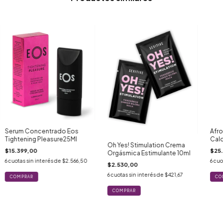
Serum Concentrado Eos
Afro
Tightening Pleasure25Ml
Calo
Oh Yes! Stimulation Crema
$15.399,00
$25
Orgásmica Estimulante 10ml
6
cuotas sin interés de
$2.566,50
6
cuo
$2.530,00
6
cuotas sin interés de
$421,67