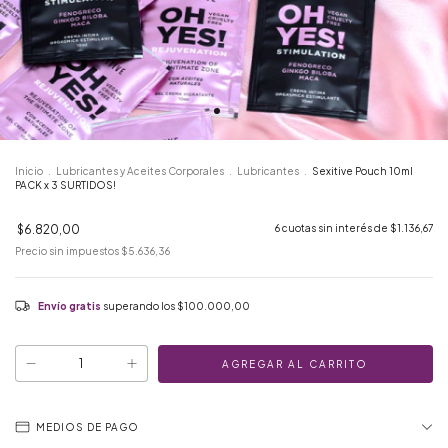
Inicio
.
Lubricantes y Aceites Corporales
.
Lubricantes
.
Sexitive Pouch 10ml
PACK x 3 SURTIDOS!
$6.820,00
6
cuotas sin interés de
$1.136,67
Precio sin impuestos
$5.636,36
Envío gratis
superando los
$100.000,00
MEDIOS DE PAGO