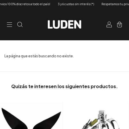
os 100% discretos a todo el país!
3 y 6 cuotas sin interés (*)
Respetamos tu priva
0
La página que estás buscando no existe.
Quizás te interesen los siguientes productos.