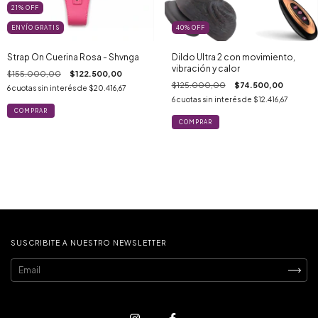
21
%
OFF
ENVÍO GRATIS
40
%
OFF
Strap On Cuerina Rosa - Shvnga
Dildo Ultra 2 con movimiento,
vibración y calor
$155.000,00
$122.500,00
$125.000,00
$74.500,00
6
cuotas sin interés de
$20.416,67
6
cuotas sin interés de
$12.416,67
SUSCRIBITE A NUESTRO NEWSLETTER