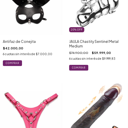
20
%
OFF
Antifaz de Conejita
JAULA Chastity Sentinel Metal
Medium
$42.000,00
$74.900,00
$59.999,00
6
cuotas sin interés de
$7.000,00
6
cuotas sin interés de
$9.999,83