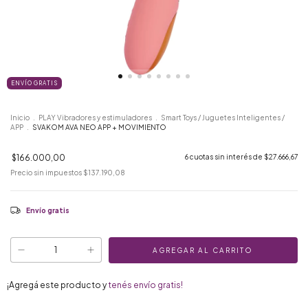
ENVÍO GRATIS
Inicio
.
PLAY Vibradores y estimuladores
.
Smart Toys / Juguetes Inteligentes /
APP
.
SVAKOM AVA NEO APP + MOVIMIENTO
$166.000,00
6
cuotas sin interés de
$27.666,67
Precio sin impuestos
$137.190,08
Envío gratis
¡Agregá este producto y
tenés envío gratis!