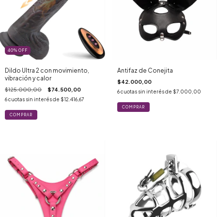
40
%
OFF
Dildo Ultra 2 con movimiento,
Antifaz de Conejita
vibración y calor
$42.000,00
$125.000,00
$74.500,00
6
cuotas sin interés de
$7.000,00
6
cuotas sin interés de
$12.416,67