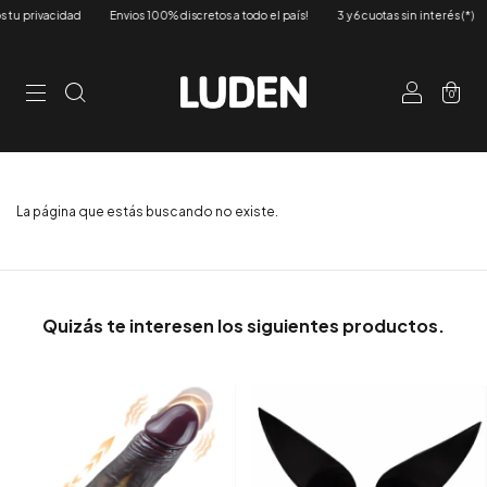
u privacidad
Envios 100% discretos a todo el país!
3 y 6 cuotas sin interés (*)
0
La página que estás buscando no existe.
Quizás te interesen los siguientes productos.