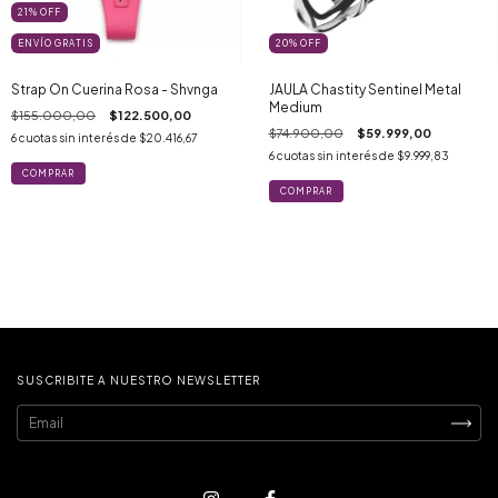
21
%
OFF
ENVÍO GRATIS
20
%
OFF
Strap On Cuerina Rosa - Shvnga
JAULA Chastity Sentinel Metal
Medium
$155.000,00
$122.500,00
$74.900,00
$59.999,00
6
cuotas sin interés de
$20.416,67
6
cuotas sin interés de
$9.999,83
SUSCRIBITE A NUESTRO NEWSLETTER