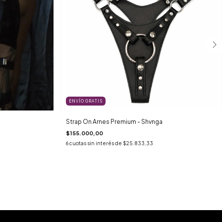
ENVÍO GRATIS
Strap On Arnes Premium - Shvnga
$155.000,00
6
cuotas sin interés de
$25.833,33