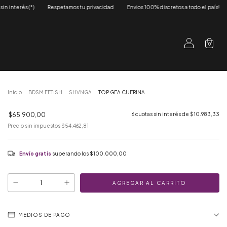
 privacidad
Envios 100% discretos a todo el país!
3 y 6 cuotas sin interés (*)
0
Inicio
.
BDSM FETISH
.
SHVNGA
.
TOP GEA CUERINA
$65.900,00
6
cuotas sin interés de
$10.983,33
Precio sin impuestos
$54.462,81
Envío gratis
superando los
$100.000,00
MEDIOS DE PAGO