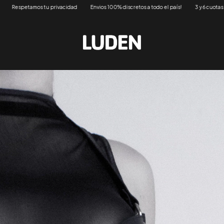
Envios 100% discretos a todo el país!
3 y 6 cuotas sin interés (*)
Respetamos tu