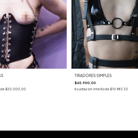
SS
TIRADORES SIMPLES
$65.900,00
s de
$20.000,00
6
cuotas sin interés de
$10.983,33