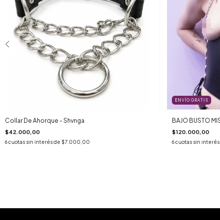
ENVÍO GRATIS
Collar De Ahorque - Shvnga
BAJO BUSTO MI
$42.000,00
$120.000,00
6
cuotas sin interés de
$7.000,00
6
cuotas sin interé