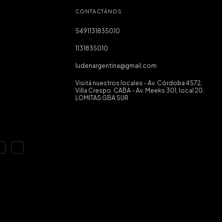
CONTACTÁNOS
5491131835010
1131835010
ludenargentina@gmail.com
Visitá nuestros locales - Av. Córdoba 4572,
Villa Crespo. CABA - Av. Meeks 301, local 20.
LOMITAS GBA SUR