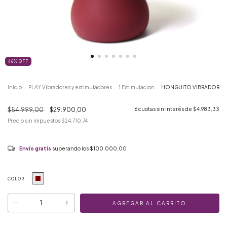
46
%
OFF
Inicio
.
PLAY Vibradores y estimuladores
.
1 Estimulacion
.
HONGUITO VIBRADOR
$54.999,00
$29.900,00
6
cuotas sin interés de
$4.983,33
Precio sin impuestos
$24.710,74
Envío gratis
superando los
$100.000,00
COLOR