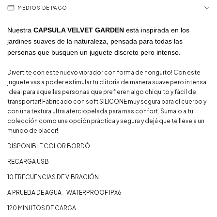
MEDIOS DE PAGO
Nuestra
CAPSULA VELVET GARDEN
está inspirada en los
jardines suaves de la naturaleza, pensada para todas las
personas que busquen un juguete discreto pero intenso.
Divertite con este nuevo vibrador con forma de honguito! Con este
juguete vas a poder estimular tu clitoris de manera suave pero intensa.
Ideal para aquellas personas que prefieren algo chiquito y fácil de
transportar! Fabricado con soft SILICONE muy segura para el cuerpo y
con una textura ultra aterciopelada para mas confort. Sumalo a tu
colección como una opción práctica y segura y dejá que te lleve a un
mundo de placer!
DISPONIBLE COLOR BORDÓ
RECARGA USB
10 FRECUENCIAS DE VIBRACIÓN
A PRUEBA DE AGUA - WATERPROOF IPX6
120 MINUTOS DE CARGA