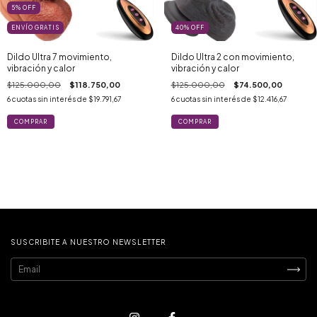
5
%
OFF
ENVÍO GRATIS
40
%
OFF
Dildo Ultra 7 movimiento,
Dildo Ultra 2 con movimiento,
vibración y calor
vibración y calor
$125.000,00
$118.750,00
$125.000,00
$74.500,00
6
cuotas sin interés de
$19.791,67
6
cuotas sin interés de
$12.416,67
SUSCRIBITE A NUESTRO NEWSLETTER