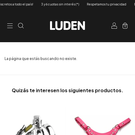
retos a todo el país!
3 y 6 cuotas sin interés (*)
Respetamos tu privacidad
En
0
La página que estás buscando no existe.
Quizás te interesen los siguientes productos.