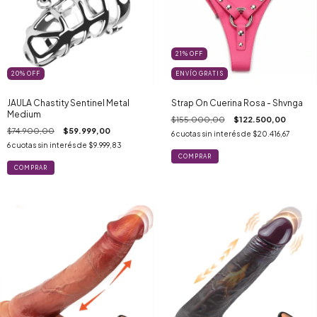
21
%
OFF
20
%
OFF
ENVÍO GRATIS
JAULA Chastity Sentinel Metal
Strap On Cuerina Rosa - Shvnga
Medium
$155.000,00
$122.500,00
$74.900,00
$59.999,00
6
cuotas sin interés de
$20.416,67
6
cuotas sin interés de
$9.999,83