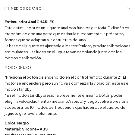
MEDIOS DE PAGO
Estimulador Anal CHARLES
Este estimulador es un juguete anal con función giratoria. El diseño es
ergonómico con una parte que estimula directamente la próstata y
formas que se adaptan a la estructura del ano.
La base del juguete es ajustable a los testículos y produce vibraciones
estimulantes. Las luces en el juguete van cambiando junto con los
modos de vibración.
MODO DE USO
*Presiona el botón de encendido en el control remoto durante 2”. El
motor se encenderá pero aun no va a comenzar la vibración, este es el
modo standby.
* En el modo standby presiona brevemente el mismo botón poder
elegir la velocidad (lento / mediano/ rápido) y luego vuelve a presionar
acceder a los 10 modos de frecuencia que hacen que el cuerpo del
juguete gire reversiblemente.
Color: Negro
Material : Silicone+ ABS