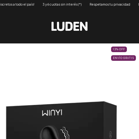
aís!
3 y 6 cuotas sin interés (*)
Respetamos tu privacidad
Envios 100% discret
13
%
OFF
ENVÍO GRATIS