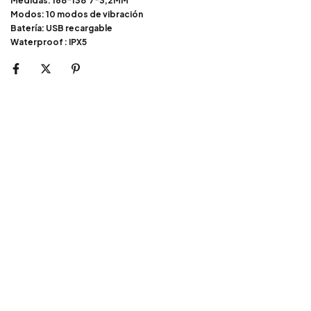
Medidas: 168*138 7*3,2MM
Modos: 10 modos de vibración
Batería: USB recargable
Waterproof : IPX5