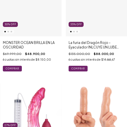
30
%
OFF
35
%
OFF
MONSTER OCEAN BRILLA EN LA
La furia del Dragón Rojo -
OSCURIDAD
Eyaculador INLCUYE UN LUBE
SIMIL SEMEN GRATIS
$69.999,00
$48.900,00
$135.000,00
$88.000,00
6
cuotas sin interés de
$8.150,00
6
cuotas sin interés de
$14.666,67
27
%
OFF