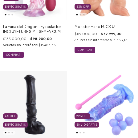
ENVÍO GRATIS
33
%
OFF
La Furia del Dragon - Eyaculador
Monster Hand FUCK U!
INCLUYE LUBE SIMIL SEMEN CUM
$119.000,00
$79.999,00
GRATIS!
$135.000,00
$98.900,00
6
cuotas sin interés de
$13.333,17
6
cuotas sin interés de
$16.483,33
4
%
OFF
21
%
OFF
ENVÍO GRATIS
ENVÍO GRATIS