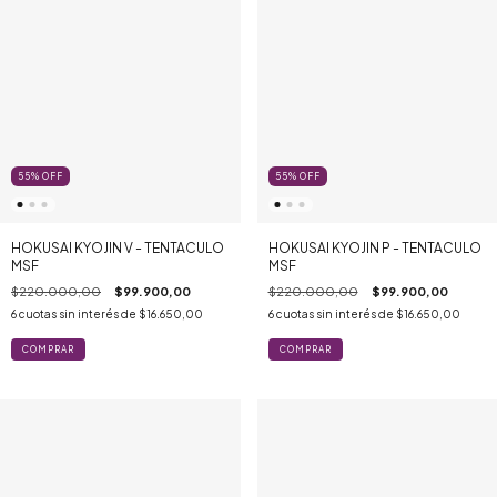
55
%
OFF
55
%
OFF
HOKUSAI KYOJIN V - TENTACULO
HOKUSAI KYOJIN P - TENTACULO
MSF
MSF
$220.000,00
$99.900,00
$220.000,00
$99.900,00
6
cuotas sin interés de
$16.650,00
6
cuotas sin interés de
$16.650,00
COMPRAR
COMPRAR