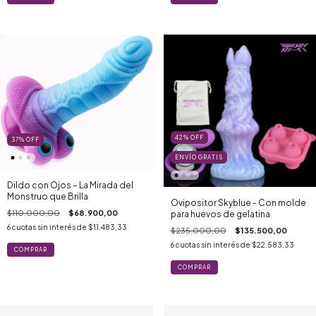
42
%
OFF
37
%
OFF
ENVÍO GRATIS
Dildo con Ojos – La Mirada del
Monstruo que Brilla
Ovipositor Skyblue - Con molde
$110.000,00
$68.900,00
para huevos de gelatina
6
cuotas sin interés de
$11.483,33
$235.000,00
$135.500,00
6
cuotas sin interés de
$22.583,33