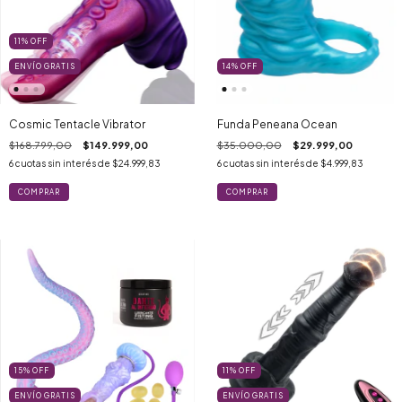
11
%
OFF
ENVÍO GRATIS
14
%
OFF
Cosmic Tentacle Vibrator
Funda Peneana Ocean
$168.799,00
$149.999,00
$35.000,00
$29.999,00
6
cuotas sin interés de
$24.999,83
6
cuotas sin interés de
$4.999,83
15
%
OFF
11
%
OFF
ENVÍO GRATIS
ENVÍO GRATIS