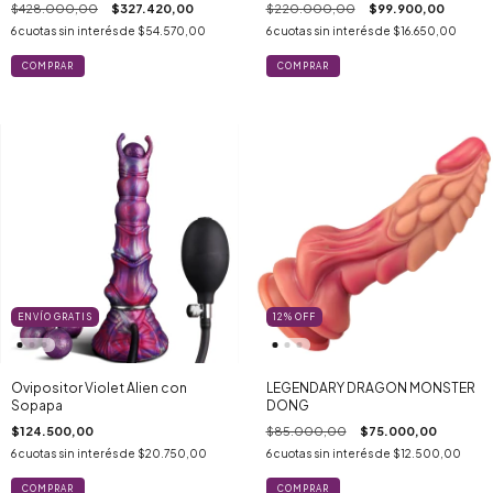
$428.000,00
$327.420,00
$220.000,00
$99.900,00
6
cuotas sin interés de
$54.570,00
6
cuotas sin interés de
$16.650,00
COMPRAR
ENVÍO GRATIS
12
%
OFF
Ovipositor Violet Alien con
LEGENDARY DRAGON MONSTER
Sopapa
DONG
$124.500,00
$85.000,00
$75.000,00
6
cuotas sin interés de
$20.750,00
6
cuotas sin interés de
$12.500,00