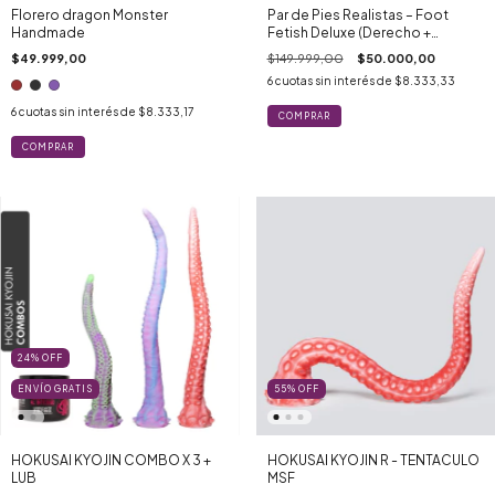
Florero dragon Monster
Par de Pies Realistas – Foot
Handmade
Fetish Deluxe (Derecho +
Izquierdo)
$49.999,00
$149.999,00
$50.000,00
6
cuotas sin interés de
$8.333,33
6
cuotas sin interés de
$8.333,17
COMPRAR
24
%
OFF
ENVÍO GRATIS
55
%
OFF
HOKUSAI KYOJIN COMBO X 3 +
HOKUSAI KYOJIN R - TENTACULO
LUB
MSF