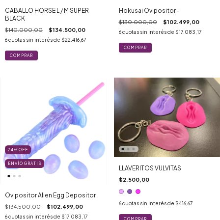
CABALLO HORSE L / M SUPER
Hokusai Ovipositor -
BLACK
$130.000,00
$102.499,00
$140.000,00
$134.500,00
6
cuotas sin interés de
$17.083,17
6
cuotas sin interés de
$22.416,67
COMPRAR
24
%
OFF
ENVÍO GRATIS
LLAVERITOS VULVITAS
$2.500,00
Ovipositor Alien Egg Depositor
6
cuotas sin interés de
$416,67
$134.500,00
$102.499,00
6
cuotas sin interés de
$17.083,17
COMPRAR