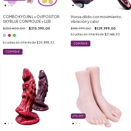
COMBO KYOJIN L + OVIPOSITOR
Horse dildo con movimiento,
SKYBLUE CON MOLDE + LUB
vibración y calor
$253.400,00
$215.390,00
$145.999,00
$129.999,00
6
cuotas sin interés de
$21.666,50
6
cuotas sin interés de
$35.898,33
COMPRAR
67
%
OFF