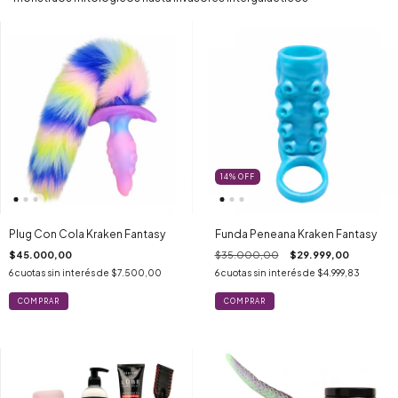
14
%
OFF
Plug Con Cola Kraken Fantasy
Funda Peneana Kraken Fantasy
$45.000,00
$35.000,00
$29.999,00
6
cuotas sin interés de
$7.500,00
6
cuotas sin interés de
$4.999,83