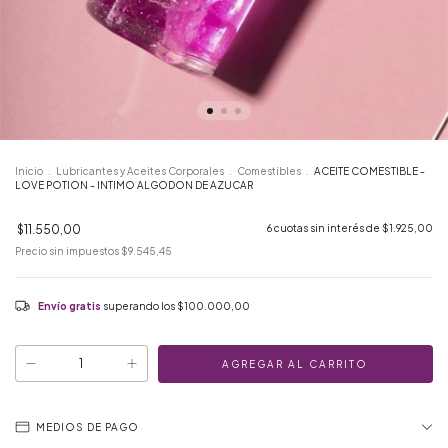
Inicio
.
Lubricantes y Aceites Corporales
.
Comestibles
.
ACEITE COMESTIBLE -
LOVE POTION - INTIMO ALGODON DE AZUCAR
$11.550,00
6
cuotas sin interés de
$1.925,00
Precio sin impuestos
$9.545,45
Envío gratis
superando los
$100.000,00
MEDIOS DE PAGO