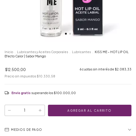
Inicio
.
Lubricantes y Aceites Corporales
.
Lubricantes
.
KISS ME – HOT LIP OIL
Efecto Calor | Sabor Mango
$12.500,00
6
cuotas sin interés de
$2.083,33
Precio sin impuestos
$10.330,58
Envío gratis
superando los
$100.000,00
MEDIOS DE PAGO